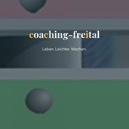
c
o
a
c
h
i
n
g
-
f
r
e
i
t
a
l
Leben. Leichter. Machen.